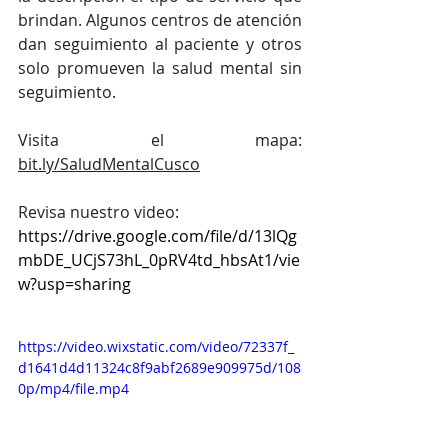
brindan. Algunos centros de atención 
dan seguimiento al paciente y otros 
solo promueven la salud mental sin 
seguimiento. 
Visita el mapa: 
bit.ly/SaludMentalCusco
Revisa nuestro video: 
https://drive.google.com/file/d/13lQg
mbDE_UCjS73hL_0pRV4td_hbsAt1/vie
w?usp=sharing
https://video.wixstatic.com/video/72337f_
d1641d4d11324c8f9abf2689e909975d/108
0p/mp4/file.mp4