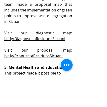
team made a proposal map that 
includes the implementation of green 
points to improve waste segregation 
in Sicuani.
Visit our diagnostic map: 
bit.ly/DiagnosticoResiduosSicuani
Visit our proposal map: 
bit.ly/PropuestaResiduosSicuani
5. Mental Health and Education
This project made it possible to 
identify the factors that influence the 
academic performance and mental 
health of university students during 
this pandemic year. Three important 
factors were identified: 