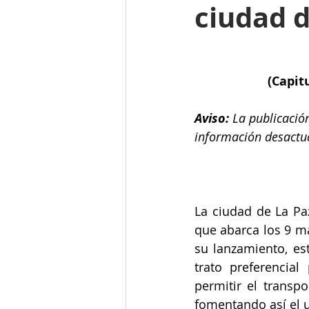
ciudad d
(Capit
Aviso:
 La publicació
información desactu
La ciudad de La Paz
que abarca los 9 ma
su lanzamiento, es
trato preferencia
permitir el transp
fomentando así el u