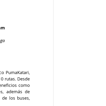
tam
nga 
co PumaKatari, 
0 rutas. Desde 
eneficios como 
os, además de 
 de los buses, 