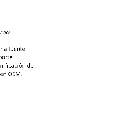
uracy
una fuente 
porte. 
nificación de 
e en OSM.