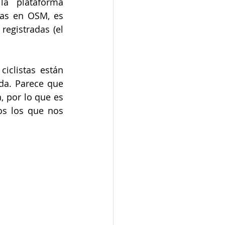
 plataforma 
as en OSM, es 
egistradas (el 
iclistas están 
a. Parece que 
 por lo que es 
os los que nos 